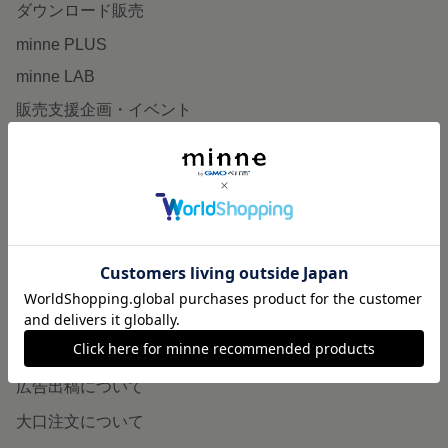
ダウンロード販売
minne PLUS
minne LAB
販売支援企画・イベント
読みもの
minneとものづくりと
minne学習帖
ニュース
minneの本
企業の方へ
広告出稿について
大口注文について