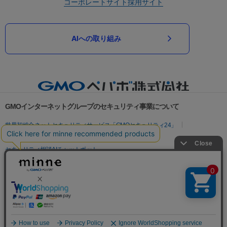
コーポレートサイト
採用サイト
AIへの取り組み
GMOインターネットグループのセキュリティ事業について
世界初総合ネットセキュリティサービス「GMOセキュリティ24」
パスワード漏洩診断
Webサイトリスク診断
セキュリティ相談AIチャットボット
実在証明・盗聴対策
サイバー攻撃対策（GMOサイバーセキュリティ byイエラエ）
サイバー攻撃対策（GMO Flatt Security）
なりすまし対策
セキュリティ事業の軌跡