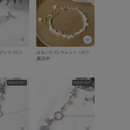
幻惑の森のネックレス (ロジウム×Ltアザレ・アクアマリン)
はるいろブレスレット（ホワイト）
展示中
SOLD OUT
SOLD OUT