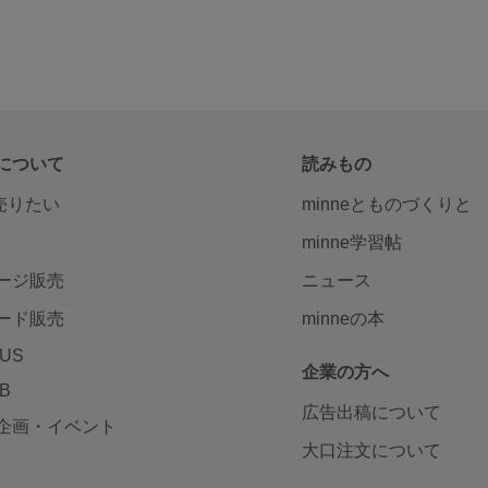
について
読みもの
で売りたい
minneとものづくりと
minne学習帖
ージ販売
ニュース
ード販売
minneの本
LUS
企業の方へ
AB
広告出稿について
企画・イベント
大口注文について