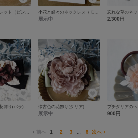
はるいろブレスレット（ピンク）
小花と蝶々のネックレス（モンタナブレンド✕クリスタルイグナイト）
展示中
2,300円
花飾り(バラ)
懐古色の花飾り(ダリア)
展示中
900円
前へ
1
2
3
6
次へ
...