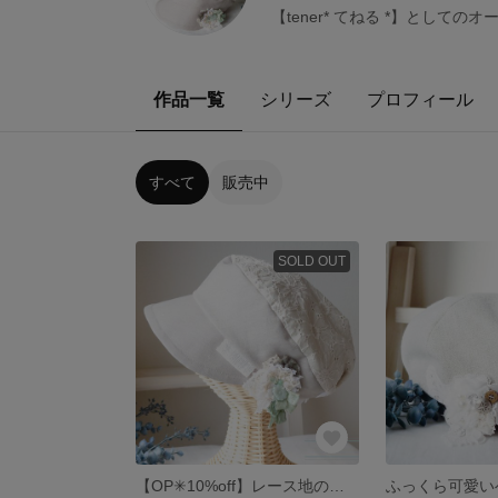
【tener* てねる *】としての
作品一覧
シリーズ
プロフィール
すべて
販売中
SOLD OUT
【OP✳10%off】レース地のナチュラルなマリンキャスケット(Sサイズ・56cm) ハーフリネン コットンレース地 グリーングレー・ベージュ