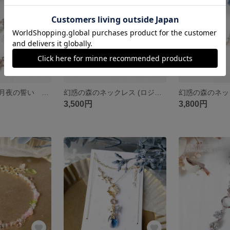
再・煌めく星月夜の誓い 耳飾り (ロジウムカラー)
幻惑の森のネックレス (ロジウム×アイリス・アメジスト)
3,500円
3,800円