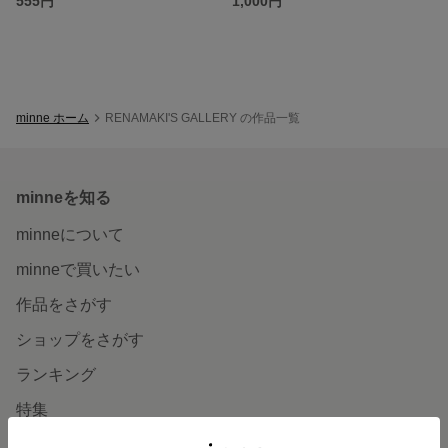
555円
1,000円
minne ホーム
RENAMAKI'S GALLERY の作品一覧
minneを知る
minneについて
minneで買いたい
作品をさがす
ショップをさがす
ランキング
特集