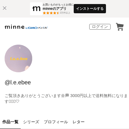
お買いものがもっとお得に
minneのアプリ
インストールする
3
万件以上
ログイン
@l.e.ebee
ご覧頂きありがとうございます🌼🏁 3000円以上で送料無料になりま
す🙇🏼‍♀️🤍
作品一覧
シリーズ
プロフィール
レター