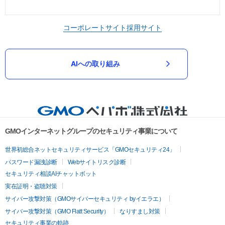
コーポレートサイト
採用サイト
AIへの取り組み
GMOインターネットグループのセキュリティ事業について
世界初総合ネットセキュリティサービス「GMOセキュリティ24」
パスワード漏洩診断
Webサイトリスク診断
セキュリティ相談AIチャットボット
実在証明・盗聴対策
サイバー攻撃対策（GMOサイバーセキュリティ byイエラエ）
サイバー攻撃対策（GMO Flatt Security）
なりすまし対策
セキュリティ事業の軌跡