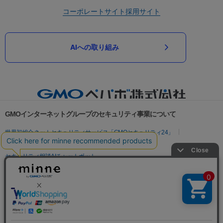
コーポレートサイト
採用サイト
AIへの取り組み
GMOインターネットグループのセキュリティ事業について
世界初総合ネットセキュリティサービス「GMOセキュリティ24」
パスワード漏洩診断
Webサイトリスク診断
セキュリティ相談AIチャットボット
実在証明・盗聴対策
サイバー攻撃対策（GMOサイバーセキュリティ byイエラエ）
サイバー攻撃対策（GMO Flatt Security）
なりすまし対策
セキュリティ事業の軌跡