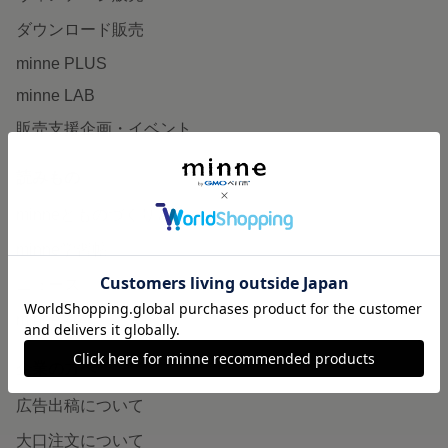
ダウンロード販売
minne PLUS
minne LAB
販売支援企画・イベント
読みもの
minneとものづくりと
minne学習帖
ニュース
minneの本
企業の方へ
広告出稿について
大口注文について