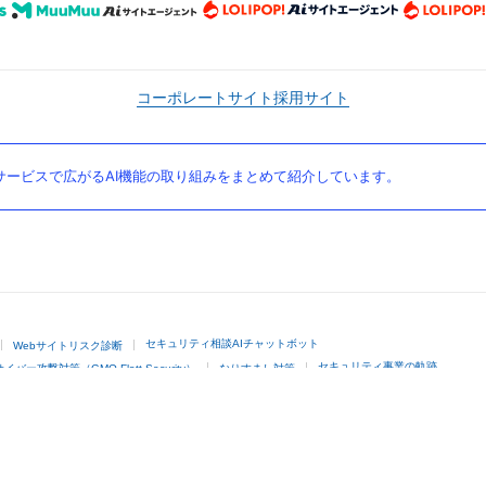
コーポレートサイト
採用サイト
ービスで広がるAI機能の取り組みをまとめて紹介しています。
セキュリティ相談AIチャットボット
Webサイトリスク診断
セキュリティ事業の軌跡
サイバー攻撃対策（GMO Flatt Security）
なりすまし対策