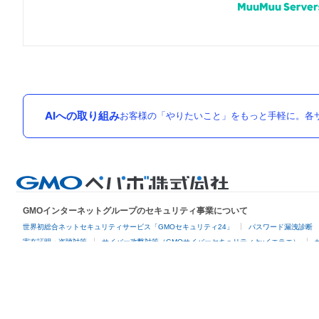
AIへの取り組み
お客様の「やりたいこと」をもっと手軽に。各サ
GMOインターネットグループのセキュリティ事業について
世界初総合ネットセキュリティサービス「GMOセキュリティ24」
パスワード漏洩診断
実在証明・盗聴対策
サイバー攻撃対策（GMOサイバーセキュリティ byイエラエ）