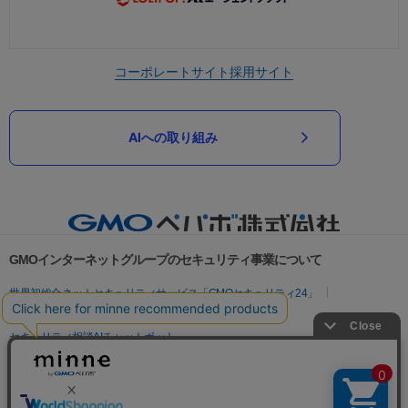
コーポレートサイト
採用サイト
AIへの取り組み
GMOインターネットグループのセキュリティ事業について
世界初総合ネットセキュリティサービス「GMOセキュリティ24」
パスワード漏洩診断
Webサイトリスク診断
セキュリティ相談AIチャットボット
実在証明・盗聴対策
サイバー攻撃対策（GMOサイバーセキュリティ byイエラエ）
サイバー攻撃対策（GMO Flatt Security）
なりすまし対策