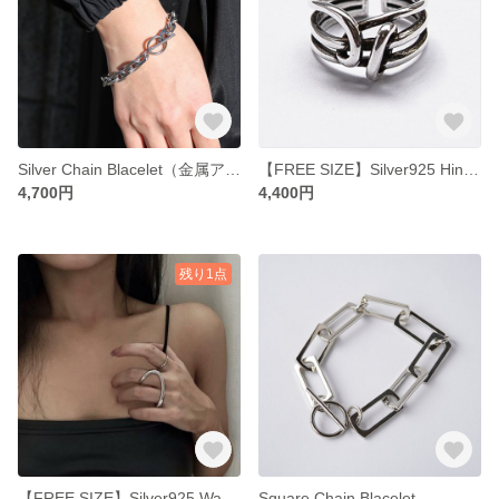
Silver Chain Blacelet（金属アレルギー対応）
【FREE SIZE】Silver925 Hineri Ring
4,700円
4,400円
残り1点
【FREE SIZE】Silver925 Wankyoku Ring
Square Chain Blacelet