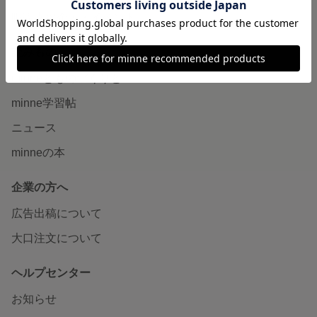
販売支援企画・イベント
読みもの
minneとものづくりと
minne学習帖
ニュース
minneの本
企業の方へ
広告出稿について
大口注文について
ヘルプセンター
お知らせ