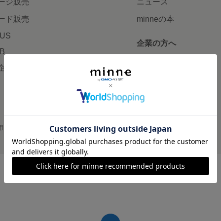
ージ販売
ニュース
ード販売
minneの本
LUS
企業の方へ
AB
広告出稿について
企画・イベント
大口注文について
用
プライバシーポリシー
会社概要
採用情報
メディアキット
©GMO Pepabo, Inc. All rights reserved.