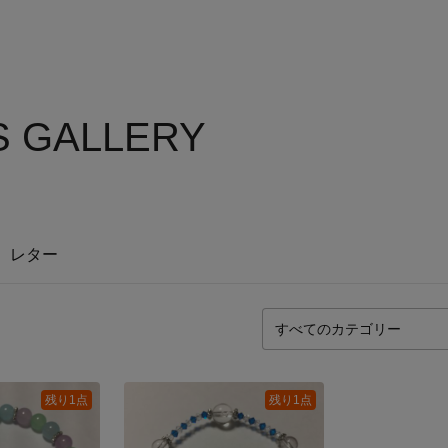
'S GALLERY
レター
残り1点
残り1点