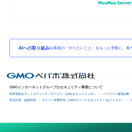
AIへの取り組み
お客様の「やりたいこと」をもっと手軽に。各サ
GMOインターネットグループのセキュリティ事業について
世界初総合ネットセキュリティサービス「GMOセキュリティ24」
パスワード漏洩診断
実在証明・盗聴対策
サイバー攻撃対策（GMOサイバーセキュリティ byイエラエ）