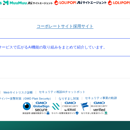
コーポレートサイト
採用サイト
ービスで広がるAI機能の取り組みをまとめて紹介しています。
セキュリティ相談AIチャットボット
Webサイトリスク診断
セキュリティ事業の軌跡
サイバー攻撃対策（GMO Flatt Security）
なりすまし対策