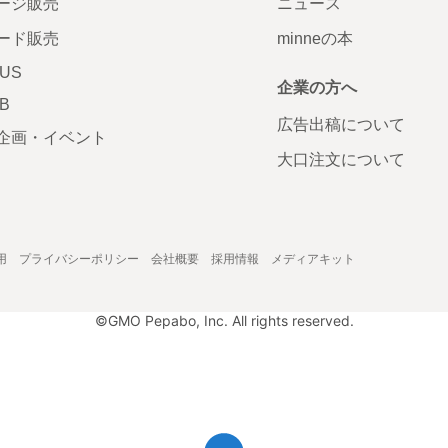
ージ販売
ニュース
ード販売
minneの本
LUS
企業の方へ
AB
広告出稿について
企画・イベント
大口注文について
用
プライバシーポリシー
会社概要
採用情報
メディアキット
©GMO Pepabo, Inc. All rights reserved.