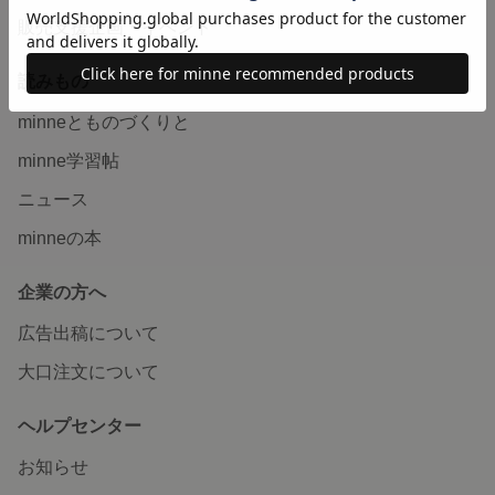
販売支援企画・イベント
読みもの
minneとものづくりと
minne学習帖
ニュース
minneの本
企業の方へ
広告出稿について
大口注文について
ヘルプセンター
お知らせ