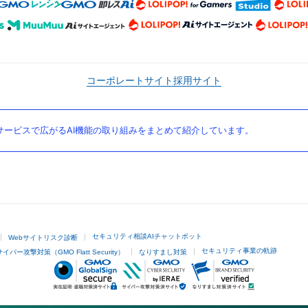
コーポレートサイト
採用サイト
ービスで広がるAI機能の取り組みをまとめて紹介しています。
セキュリティ相談AIチャットボット
Webサイトリスク診断
セキュリティ事業の軌跡
サイバー攻撃対策（GMO Flatt Security）
なりすまし対策