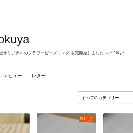
kuya
リジナルのフラワービーズリング 販売開始しました ꕀ‪‎ ^.^🧶｡:*
レビュー
レター
残り1点