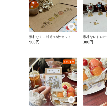
素朴なミニ封筒🍠8枚セット
素朴なレトロビ
500円
380円
残り1点