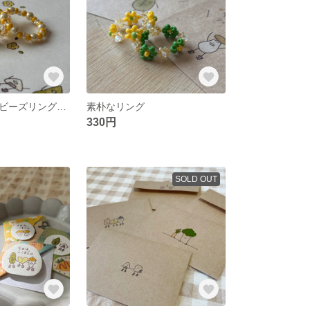
素朴なフラワービーズリング(きいろ🌼)
素朴なリング
330円
SOLD OUT