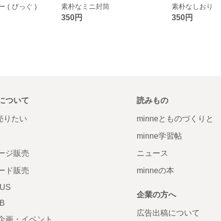
( びっぐ )
素朴なミニ封筒
素朴なしおり
350円
350円
について
読みもの
で売りたい
minneとものづくりと
minne学習帖
ージ販売
ニュース
ード販売
minneの本
LUS
企業の方へ
AB
広告出稿について
企画・イベント