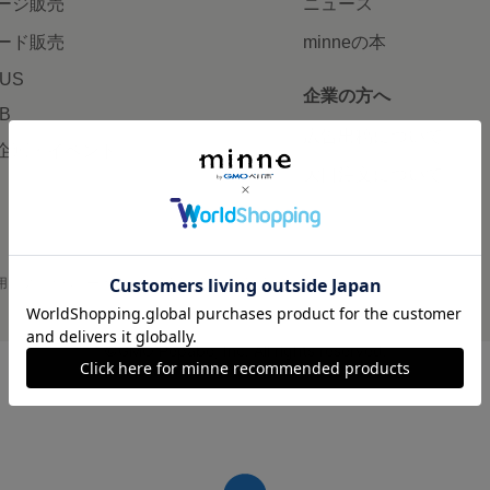
ージ販売
ニュース
ード販売
minneの本
LUS
企業の方へ
AB
広告出稿について
企画・イベント
大口注文について
用
プライバシーポリシー
会社概要
採用情報
メディアキット
©GMO Pepabo, Inc. All rights reserved.