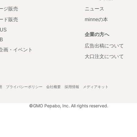
ージ販売
ニュース
ード販売
minneの本
LUS
企業の方へ
AB
広告出稿について
企画・イベント
大口注文について
用
プライバシーポリシー
会社概要
採用情報
メディアキット
©GMO Pepabo, Inc. All rights reserved.