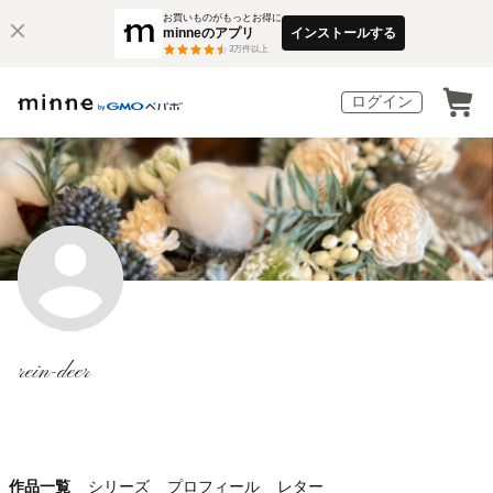
お買いものがもっとお得に
minneのアプリ
インストールする
3
万件以上
ログイン
rein-deer
作品一覧
シリーズ
プロフィール
レター