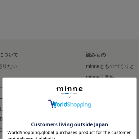
について
読みもの
で売りたい
minneとものづくりと
minne学習帖
ージ販売
ニュース
ード販売
minneの本
LUS
企業の方へ
AB
広告出稿について
企画・イベント
大口注文について