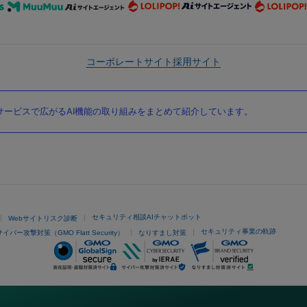
コーポレートサイト
採用サイト
ービスで広がるAI機能の取り組みをまとめて紹介しています。
セキュリティ相談AIチャットボット
Webサイトリスク診断
セキュリティ事業の軌跡
サイバー攻撃対策（GMO Flatt Security）
なりすまし対策