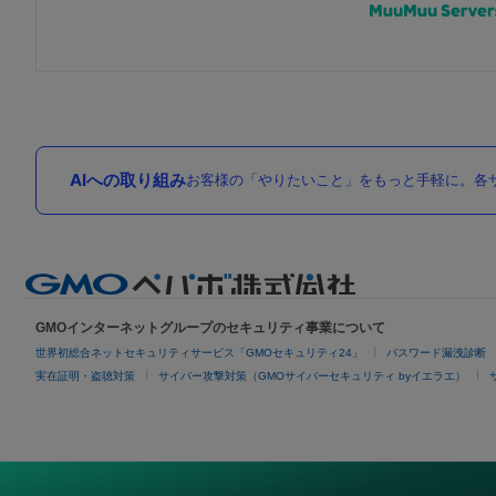
AIへの取り組み
お客様の「やりたいこと」をもっと手軽に。各サ
GMOインターネットグループのセキュリティ事業について
世界初総合ネットセキュリティサービス「GMOセキュリティ24」
パスワード漏洩診断
実在証明・盗聴対策
サイバー攻撃対策（GMOサイバーセキュリティ byイエラエ）