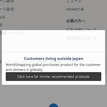
ージ販売
ニュース
ード販売
minneの本
LUS
企業の方へ
AB
広告出稿について
企画・イベント
大口注文について
用
プライバシーポリシー
会社概要
採用情報
メディアキット
©GMO Pepabo, Inc. All rights reserved.