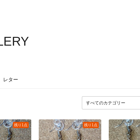
LLERY
レター
残り1点
残り1点