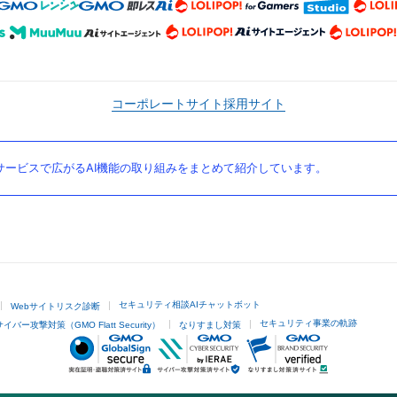
コーポレートサイト
採用サイト
ービスで広がるAI機能の取り組みをまとめて紹介しています。
セキュリティ相談AIチャットボット
Webサイトリスク診断
セキュリティ事業の軌跡
サイバー攻撃対策（GMO Flatt Security）
なりすまし対策