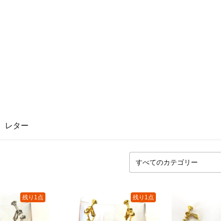
レター
残り1点
残り1点