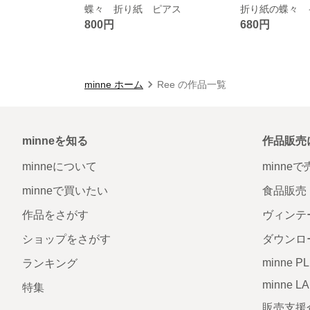
蝶々 折り紙 ピアス
折り紙の蝶々 
800円
680円
minne ホーム
Ree の作品一覧
minneを知る
作品販売
minneについて
minne
minneで買いたい
食品販売
作品をさがす
ヴィンテ
ショップをさがす
ダウンロ
minne P
ランキング
minne L
特集
販売支援