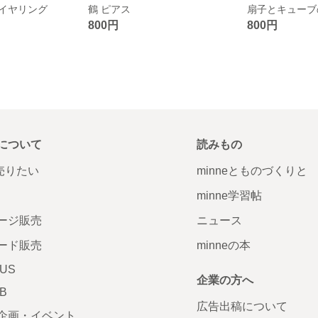
イヤリング
鶴 ピアス
扇子とキューブ
800円
800円
について
読みもの
で売りたい
minneとものづくりと
minne学習帖
ージ販売
ニュース
ード販売
minneの本
LUS
企業の方へ
AB
広告出稿について
企画・イベント