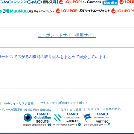
コーポレートサイト
採用サイト
ービスで広がるAI機能の取り組みをまとめて紹介しています。
セキュリティ相談AIチャットボット
Webサイトリスク診断
セキュリティ事業の軌跡
サイバー攻撃対策（GMO Flatt Security）
なりすまし対策