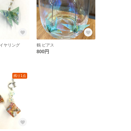
イヤリング
鶴 ピアス
800円
残り1点