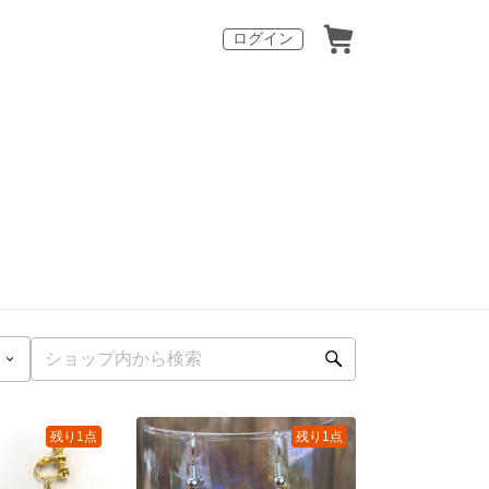
ログイン
残り1点
残り1点