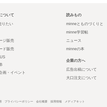
について
読みもの
で売りたい
minneとものづくりと
minne学習帖
ージ販売
ニュース
ード販売
minneの本
LUS
企業の方へ
AB
広告出稿について
企画・イベント
大口注文について
用
プライバシーポリシー
会社概要
採用情報
メディアキット