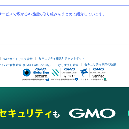
ービスで広がるAI機能の取り組みをまとめて紹介しています。
セキュリティ相談AIチャットボット
Webサイトリスク診断
セキュリティ事業の軌跡
サイバー攻撃対策（GMO Flatt Security）
なりすまし対策