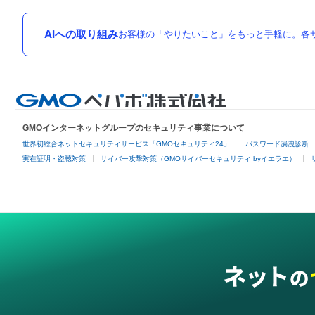
AIへの取り組み
お客様の「やりたいこと」をもっと手軽に。各サ
GMOインターネットグループのセキュリティ事業について
世界初総合ネットセキュリティサービス「GMOセキュリティ24」
パスワード漏洩診断
実在証明・盗聴対策
サイバー攻撃対策（GMOサイバーセキュリティ byイエラエ）