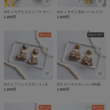
015 ミモザとカスミソウ サークルタイプ P/E
014 ミモザと淡水パール スウィングタイプ P/E
1,800円
1,900円
残り1点
SOLD OUT
013 ヒアシンスカボション&スパンコール刺繍リボン P/E
012 カーキカボション&刺繍リボン P/E
1,800円
1,800円
残り1点
残り1点