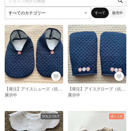
すべて
販売中
【発注】アイスシューズ（抗がん剤治療）
【発注】アイスグローブ（抗がん剤治療）
展示中
展示中
SOLD OUT
残り1点