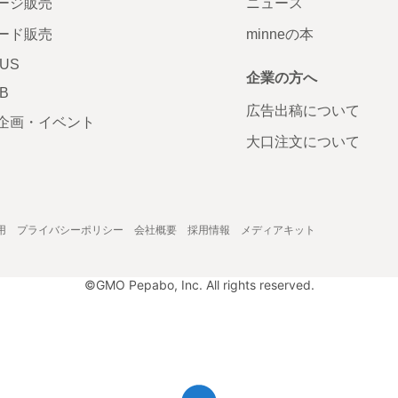
ージ販売
ニュース
ード販売
minneの本
LUS
企業の方へ
AB
広告出稿について
企画・イベント
大口注文について
用
プライバシーポリシー
会社概要
採用情報
メディアキット
©GMO Pepabo, Inc. All rights reserved.