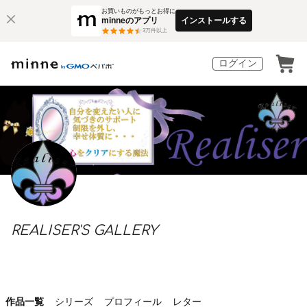
お買いものがもっとお得に
minneのアプリ
インストールする
3
万件以上
ログイン
REALISER'S GALLERY
作品一覧
シリーズ
プロフィール
レター