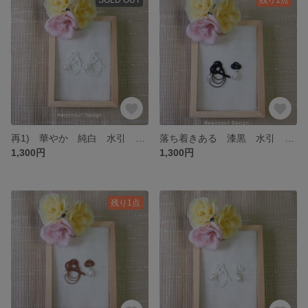
再1) 華やか 純白 水引 アクセサリー ピアス イヤリング ピアス ホワイト 爽やか 白 水引 イヤリング アレルギー対応 個性派 水引き 浴衣 和装 祝い 結婚 お正月 minne'sセレクト
落ち着きある 漆黒 水引 アクセサリー イヤリング ピアス 和装 祝い お正月 和小物
1,300円
1,300円
残り1点