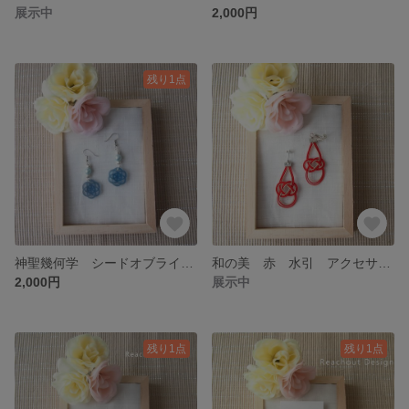
展示中
2,000円
残り1点
神聖幾何学 シードオブライフ ブルー アクセサリー 光造形 3Ｄプリンター イヤリング ピアス 3D 3d 個性的
和の美 赤 水引 アクセサリー ピアス イヤリング アレルギー対応 個性派 和風 水引き 浴衣 着物 和装 祝い 結婚 お正月 和小物
2,000円
展示中
残り1点
残り1点