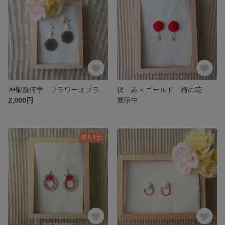
神聖幾何学 フラワーオブライフ ブラック 光造形 3Ｄプリンター イヤリング ピアス 3Dアクセサリー 3d アート アレルギー対応 個性的
祝 赤 × ゴールド 梅の花 水引 アクセサリー イヤリング ピアス 個性派 水引き 和装 祝い 結婚 お正月 和小物
2,000円
展示中
残り1点