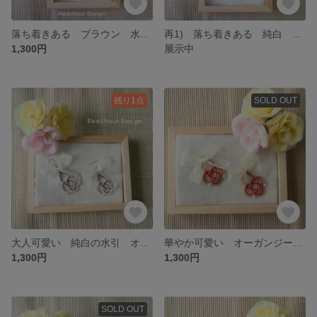
落ち着きある ブラウン 水引 アクセサリー イヤリング ピアス 和装 祝い お正月 和小物
再1) 落ち着きある 純白 水引 アクセサリー ピアス イヤリング 白 ホワイト 華やか アシンメトリー 水引 アレルギー対応 個性派 水引き 和装 祝い 結婚 お正月 minne'sセレクト
1,300円
展示中
残り1点
SOLD OUT
大人可愛い 純白の水引 オーガンジー リボン 白 ホワイト 水引 アクセサリー イヤリング ピアス クリスマス アレルギー対応 個性派 水引き 和装 祝い 結婚 お正月 和小物
華やか可愛い オーガンジー リボン 赤×ベージュ 水引 アクセサリー イヤリング ピアス クリスマス ホームパーティー アレルギー対応 個性派 水引き 和装 祝い 和小物 お正月
1,300円
1,300円
SOLD OUT