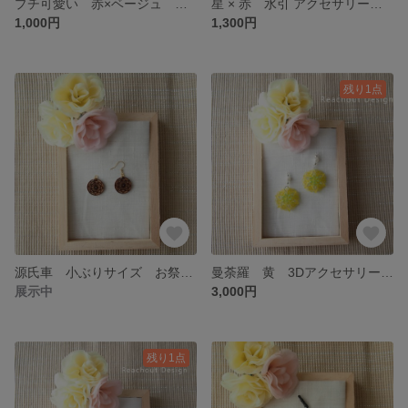
プチ可愛い 赤×ベージュ 水引 ボタン アクセサリー イヤリング ピアス 普段使い アレルギー対応 個性派 水引き 和装 祝い お正月 和小物
星 × 赤 水引 アクセサリー イヤリング ピアス 個性派 水引き 和装 祝い 和小物
1,000円
1,300円
残り1点
源氏車 小ぶりサイズ お祭り 木製 アクセサリー ブラウン×ゴールド イヤリング ピアス minne'sセレクト
曼荼羅 黄 3Dアクセサリー ピアス イヤリング 光造形 曼荼羅 フラワー 神聖幾何学 3Ｄプリンター イエロー エレガンス 個性派
展示中
3,000円
残り1点