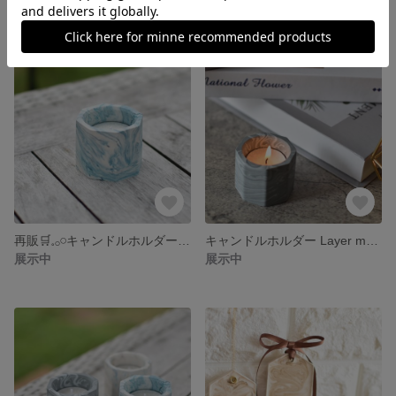
再販🛒𓈒𓂂𓏸キャンドルホルダー Layer marble <skyblue×white>
キャンドルホルダー Layer marble <bluegray×white>
展示中
展示中