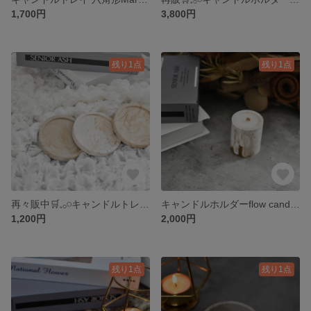
1,700円
3,800円
残り1点
残り1点
再々販中🛒𓈒𓂂𓏸キャンドルトレイ Marble tray <Braun>
キャンドルホルダーflow candle Sサイズ〈Brown〉
1,200円
2,000円
残り1点
残り1点