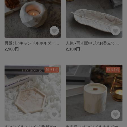
再販🛒𓈒𓏸キャンドルホルダー Diamond round<Braun>
人気 ̖́-再々販中🛒𓈒𓏸お香立てにも◎Feather tray〈Braun〉
2,500円
2,100円
残り1点
残り1点
キャンドルトレイ 六角形Marble tray <Braun>
再販🛒𓈒𓂂𓏸キャンドルホルダーFlow candle Lサイズ〈Brown〉