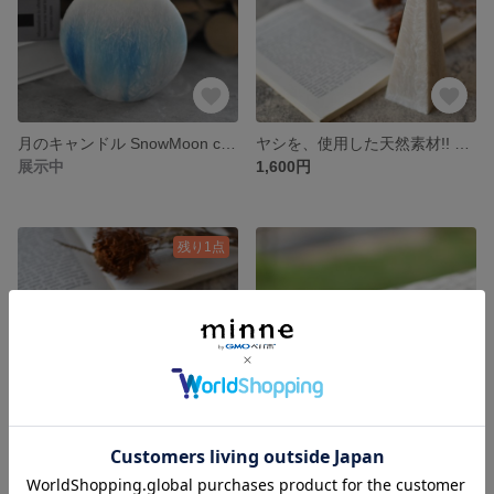
月のキャンドル SnowMoon candle
ヤシを、使用した天然素材!! Feather candle
展示中
1,600円
残り1点
再販🛒𓈒𓏸キャンドルトレイ design tray
キャンドルホルダー Layer marble <bluebrown×white>
2,100円
展示中