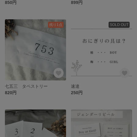
850円
899円
残り1点
SOLD OUT
七五三 タペストリー
速達
820円
250円