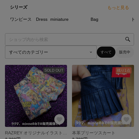
シリーズ
もっと見る
6
点
9
点
5
点
ワンピース Dress
miniature
Bag
トッ
すべて
販売中
SOLD OUT
残り1点
RAZREY オリジナルイラストパンツ
本革プリーツスカート