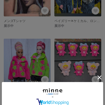
メンズTシャツ
ペイズリー✕ケミカル、ロングＧジャン
展示中
展示中
ネオンコンビColor ファージャケット
4センチのドール用ぬいぐるみ
展示中
展示中