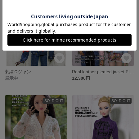
SOLD OUT
刺繍Ｇジャン
Real leather pleated jacket PINK Color
展示中
12,300円
SOLD OUT
SOLD OUT