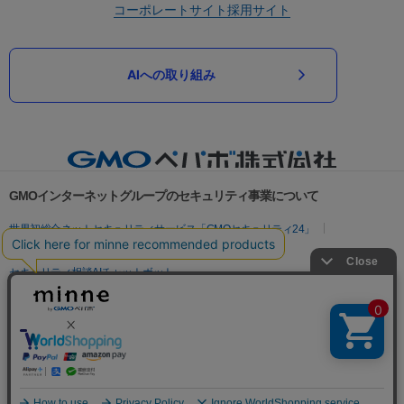
コーポレートサイト
採用サイト
AIへの取り組み
GMOインターネットグループのセキュリティ事業について
世界初総合ネットセキュリティサービス「GMOセキュリティ24」
パスワード漏洩診断
Webサイトリスク診断
セキュリティ相談AIチャットボット
実在証明・盗聴対策
サイバー攻撃対策（GMOサイバーセキュリティ byイエラエ）
サイバー攻撃対策（GMO Flatt Security）
なりすまし対策
セキュリティ事業の軌跡