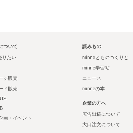
について
読みもの
で売りたい
minneとものづくりと
minne学習帖
ージ販売
ニュース
ード販売
minneの本
LUS
企業の方へ
AB
広告出稿について
企画・イベント
大口注文について