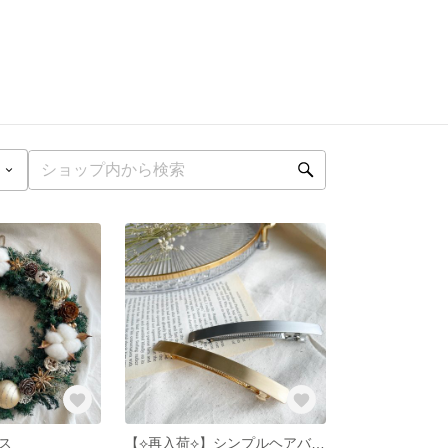
ース
【⟡再入荷⟡】シンプルヘアバレッタ