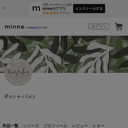
お買いものがもっとお得に
minneのアプリ
インストールする
3
万件以上
ログイン
Ray+clay
作品一覧
シリーズ
プロフィール
レビュー
レター