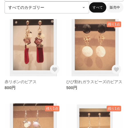
すべて
販売中
残り1点
赤リボンのピアス
ひび割れガラスビーズのピアス
800円
500円
残り1点
残り1点