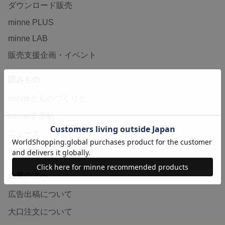
ダウンロード販売
minne PLUS
minne LAB
販売支援企画・イベント
読みもの
minneとものづくりと
minne学習帖
ニュース
minneの本
企業の方へ
広告出稿について
大口注文について