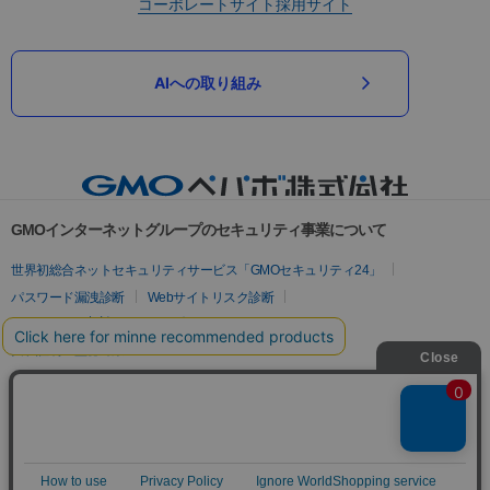
コーポレートサイト
採用サイト
AIへの取り組み
GMOインターネットグループのセキュリティ事業について
世界初総合ネットセキュリティサービス「GMOセキュリティ24」
パスワード漏洩診断
Webサイトリスク診断
セキュリティ相談AIチャットボット
実在証明・盗聴対策
サイバー攻撃対策（GMOサイバーセキュリティ byイエラエ）
サイバー攻撃対策（GMO Flatt Security）
なりすまし対策
セキュリティ事業の軌跡