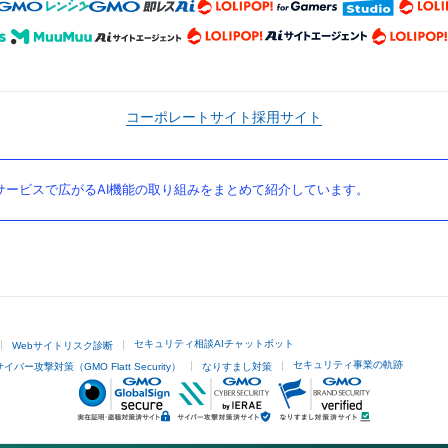
コーポレートサイト
採用サイト
ービスで広がるAI機能の取り組みをまとめて紹介しています。
セキュリティ相談AIチャットボット
Webサイトリスク診断
セキュリティ事業の軌跡
サイバー攻撃対策（GMO Flatt Security）
なりすまし対策