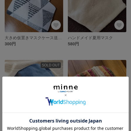
大きめ仮置きマスクケース送料込み
ハンドメイド夏用マスク
300円
580円
SOLD OUT
ハンドメイド⭐女性用
子供ニット帽子
400円
展示中