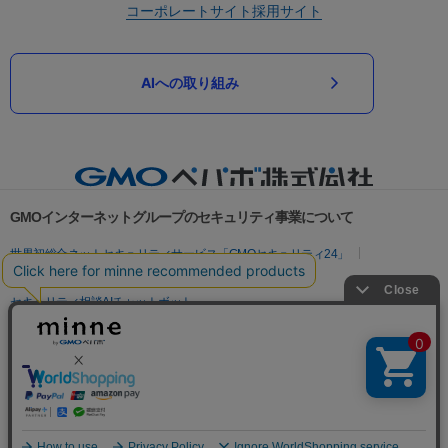
コーポレートサイト
採用サイト
AIへの取り組み
GMOインターネットグループのセキュリティ事業について
世界初総合ネットセキュリティサービス「GMOセキュリティ24」
パスワード漏洩診断
Webサイトリスク診断
セキュリティ相談AIチャットボット
実在証明・盗聴対策
サイバー攻撃対策（GMOサイバーセキュリティ byイエラエ）
サイバー攻撃対策（GMO Flatt Security）
なりすまし対策
セキュリティ事業の軌跡