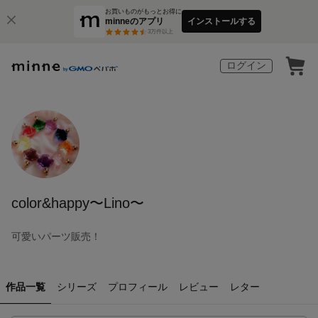
お買いものがもっとお得に
minneのアプリ
インストールする
3
万件以上
ログイン
color&happy〜Lino〜
可愛いパーツ販売！
作品一覧
シリーズ
プロフィール
レビュー
レター