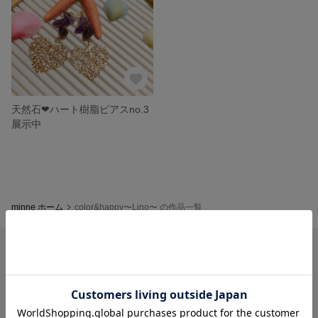
天然石❤︎ハート樹脂ピアスno.3
展示中
minne ホーム
color&happy〜Lino〜 の作品一覧
minneを知る
minneについて
minneで買いたい