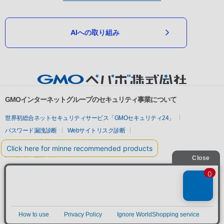
AIへの取り組み
GMOインターネットグループのセキュリティ事業について
世界初総合ネットセキュリティサービス「GMOセキュリティ24」
パスワード漏洩診断
Webサイトリスク診断
セキュリティ相談AIチャットボット
実在証明・盗聴対策
サイバー攻撃対策（GMOサイバーセキュリティ byイエラエ）
サイバー攻撃対策（GMO Flatt Security）
なりすまし対策
セキュリティ事業の軌跡