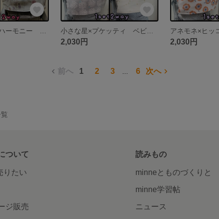
ベビービョルンハーモニー ベビービョルンonekai 抱っこ紐 よだれカバー 首回りカバー 胸元カバー 4点セット
小さな星×プケッティ ベビービョルンone + air KAI ハーモニー 抱っこ紐 よだれカバー 首回りカバー 紫陽花 花柄 スター フラワー 抱っこひも
2,030円
2,030円
前へ
1
2
3
6
次へ
...
一覧
について
読みもの
で売りたい
minneとものづくりと
minne学習帖
ージ販売
ニュース