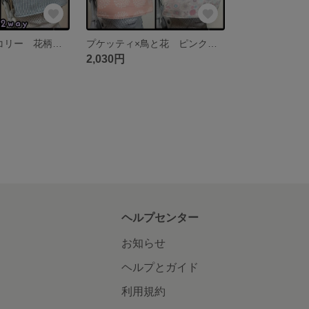
アネモネ×ヒッコリー 花柄 フラワー ベビービョルンone + air KAI ハーモニー 抱っこ紐 よだれカバー 首回りカバー ストライプ 北欧 北欧風
プケッティ×鳥と花 ピンク 紫陽花 ベビービョルンone + air KAI ハーモニー 抱っこ紐 よだれカバー 首回りカバー 花柄 フラワー
2,030円
ヘルプセンター
お知らせ
ヘルプとガイド
利用規約