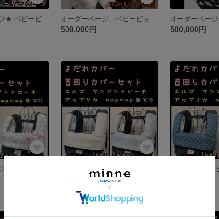
★オーダーページ★ ベビービョルンハーモニー ベビービョルンone KAI 抱っこ紐 よだれカバー 首回りカバー 胸元カバー 収納カバーなど☺︎
オーダーページ ベビービョルンone KAI air メッシュ ベビービョルンone + air ベビービョルンオリジナル mini 抱っこ紐 よだれカバー 首回りカバー 胸カバー 収納カバー
500,000円
500,000円
プケッティ×鳥と花 ピンク 抱っこ紐 エルゴ アップリカ napnap ポグネー よだれカバー 首回りカバー 紫陽花 フラワー サークルフラワー
小さな星アイボリー×ヒッコリー水色 エルゴ アダプト オムニ360 オムニブリーズ napnap サンアンドビーチ OM-1 ポルバン アップリカ など 抱っこ紐 よだれカバー 首回りカバーセット
1,850円
1,850円