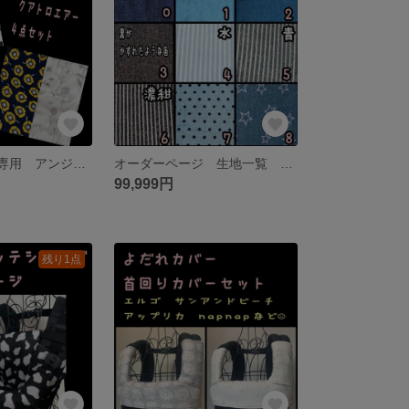
yuna-1005様☆専用 アンジェレッテクアトロエアー 抱っこ紐 よだれカバー 首回りカバー 胸元カバー サッキングパッド ボタニカル 花柄 フラワー ダルメシアン アネモネ 北欧風 無地 グレー
オーダーページ 生地一覧 ダブルガーゼ 抱っこ紐 よだれカバー 首回りカバー 胸カバー 収納カバー エルゴ オリジナル オムニ360 アダプト ベビービョルン アップリカ サンアンドビーチ リバティ
99,999円
残り1点