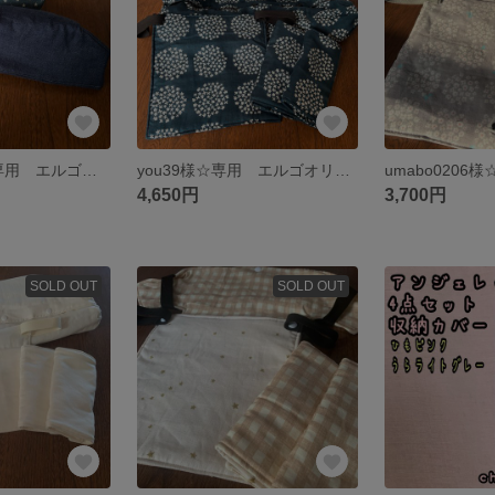
ばっこサﾝ様☆専用 エルゴベビー オムニブリーズ 抱っこ紐 首回りカバー 汗取りパッド よだれカバー 抱っこひも
you39様☆専用 エルゴオリジナル 抱っこ紐 よだれカバー 首回りカバー 胸元カバー 収納カバー エルゴベビー 花柄 プケッティ フラワー 北欧風
4,650円
3,700円
SOLD OUT
SOLD OUT