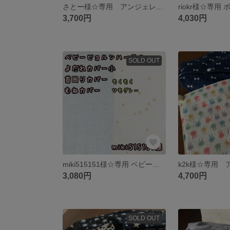
さとー様☆専用 アンジェレッテクアトロエアー3.2 抱っこ紐 よだれカバー 首回りカバー 胸元カバー サッキングパッド 無地 ライトグレー グレー 無地 花 花柄 プケッティ 北欧風 北欧
3,700円
4,030円
SOLD OUT
miki515151様☆専用 ベビービョルンハーモニー 抱っこ紐 よだれカバー 首回りカバー 胸元カバー 無地 ライトグレー 星柄 スター
3,080円
4,700円
SOLD OUT