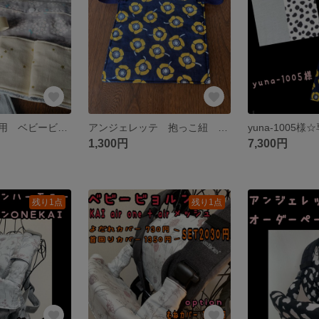
tme1536様☆専用 ベビービョルンハーモニー 抱っこ紐 よだれカバー 首回りカバー 胸元カバー 収納カバー ボタニカル 草花 花柄 スター 星柄 プケッティ
アンジェレッテ 抱っこ紐 よだれカバー 胸元カバー
1,300円
7,300円
残り1点
残り1点