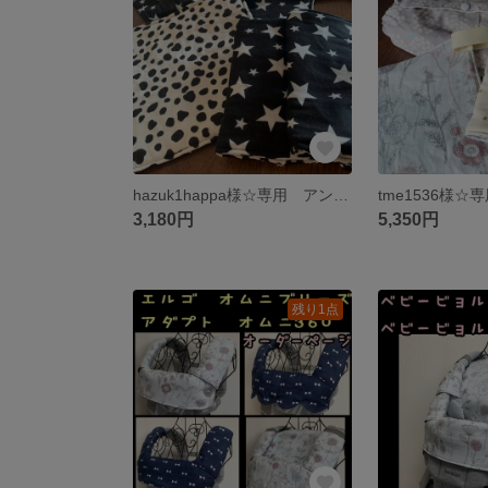
hazuk1happa様☆専用 アンジェレッテプチ 抱っこ紐 よだれカバー 首回りカバー 胸元カバー ダルメシアン スター 星柄 ヘッドカバー
3,180円
5,350円
残り1点