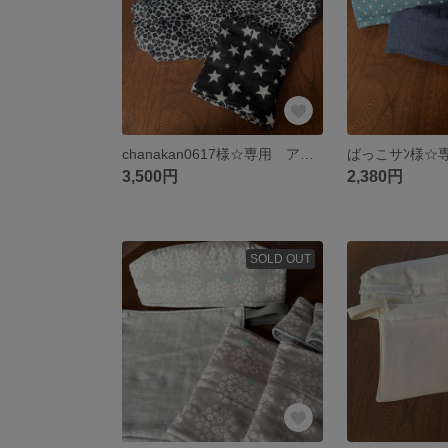
chanakan0617様☆専用 アップリカ 抱っこ紐 よだれカバー 首回りカバー 収納カバー ヒョウ柄 レオパード ひょう 星柄 スター
3,500円
2,380円
SOLD OUT