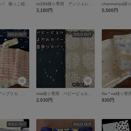
riokr様☆専用 ボバ 抱っこ紐 よだれカバー 胸カバー 収納カバー 無地 アイボリー 生成り サッキングパッド 胸元カバー
mi284様☆専用 アンジェレッテプチ 抱っこ紐 よだれカバー ヘッドカバー 胸カバー 首回りカバー サッキングパッド 抱っこ紐カバー 肩紐カバー 星柄 スター ギンガムチェック ベージュ
3,180円
5,500円
SOLD OUT
SOLD OUT
k2k様☆専用 アップリカ コアラウルトラメッシュex 抱っこ紐 よだれカバー 首回りカバー 胸元カバー 収納カバー リーフ ピンク うさぎ カラフル デニム柄
mia様☆専用 ベビービョルンONE KAI Air ベビービョルンワンカイエアー 抱っこ紐 よだれカバー 首回りカバー プケッティ 花柄 北欧風 スター 星柄 シンプル
2,030円
930円
SOLD OUT
SOLD OUT