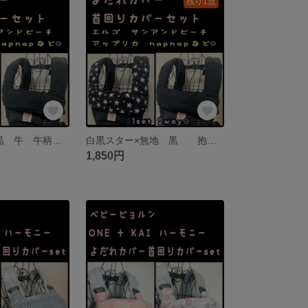
残り1点
牛さん×無地の黒 牛 牛柄 エルゴ アダプト オムニ360 オムニブリーズ napnap サンアンドビーチ OM-1 ポルバン アップリカ など 抱っこ紐 よだれカバー 首回りカバーセット
白黒スター×無地 黒 抱っこ紐 よだれカバー 首回りカバー サッキングパッド エルゴ オリジナル アダプト オムニ360 オムニブリーズ アップリカ ナップナップ サンアンドビーチ ボバ ポグネー
1,850円