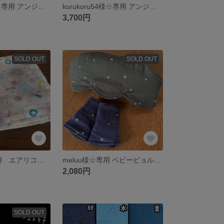
chanmariya様☆専用 アンジェレッテベビーキャリア 抱っこ紐 よだれカバー 首回りカバー 胸元カバー 収納カバー ダルメシアン 無地 くすみピンク
kurukuru54様☆専用 アンジェレッテキャリアオン 抱っこ紐 よだれカバー 首回りカバー 胸元カバー 牛 デニム柄 キャリアオン アンジェレッテ
3,700円
SOLD OUT
SOLD OUT
Na＊na様☆専用 エアリコ 抱っこ紐 よだれカバー サッキングパッド リバティ イルマ 星柄 スター 花柄 フラワー 鳥
meluu様☆専用 ベビービョルンハーモニー 抱っこ紐 よだれカバー 首回りカバー サッキングパッド スター 星柄 シンプル
2,080円
SOLD OUT