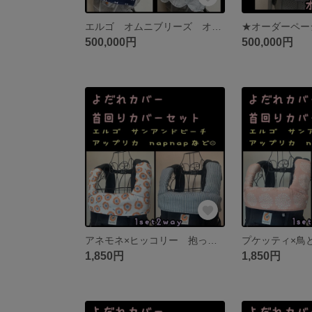
エルゴ オムニブリーズ オムニ360 アダプト 抱っこ紐 よだれカバー 首回りカバー 胸元カバー 収納カバー
500,000円
500,000円
アネモネ×ヒッコリー 抱っこ紐 エルゴ アップリカ napnap ポグネー よだれカバー 首回りカバー 北欧風 北欧 花柄 フラワー ストライプ デニム デニム風
1,850円
1,850円