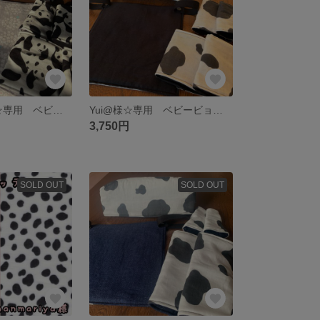
umabo0206様☆専用 ベビービョルンonekai ワンカイ 抱っこ紐 よだれカバー 首回りカバー 胸元カバー パンダ ぱんだ ジャイアントパンダ プケッティ 花柄 北欧風 フラワー 肩紐カバー
Yui@様☆専用 ベビービョルンハーモニー 抱っこ紐 よだれカバー 首回りカバー 胸元カバー 牛柄 無地 シンプル
3,750円
SOLD OUT
SOLD OUT