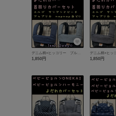
デニム柄×ヒッコリー ブルー エルゴ アダプト オムニ360 オムニブリーズ napnap サンアンドビーチ OM-1 ポルバン アップリカ など 抱っこ紐 よだれカバー 首回りカバーセット
1,850円
1,850円