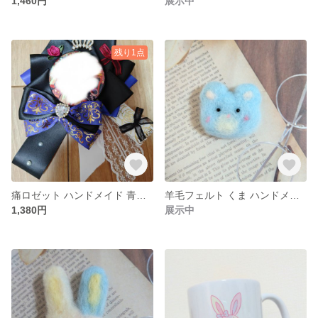
1,460円
展示中
残り1点
痛ロゼット ハンドメイド 青 ロゼット 黒
羊毛フェルト くま ハンドメイド 手のひらサイズ 猫 水色
1,380円
展示中