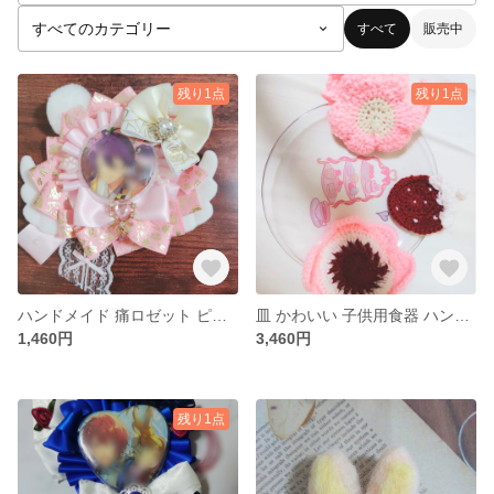
すべて
販売中
残り1点
残り1点
ハンドメイド 痛ロゼット ピンク くま耳 ロゼット 羽
皿 かわいい 子供用食器 ハンドメイド おまけつき かぎ針編
1,460円
3,460円
残り1点