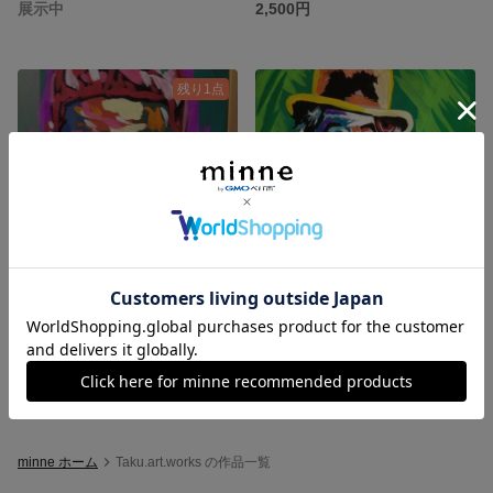
展示中
2,500円
残り1点
デンゼル アクリル絵画 原画 送料無料
king 原画 送料無料
3,000円
展示中
minne ホーム
Taku.art.works の作品一覧