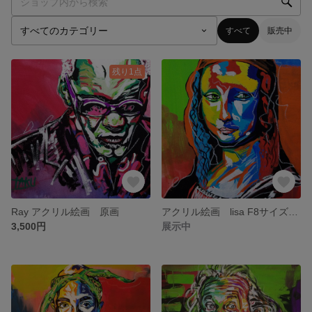
すべて
販売中
残り1点
Ray アクリル絵画 原画
アクリル絵画 lisa F8サイズ原画 送料無料
3,500円
展示中