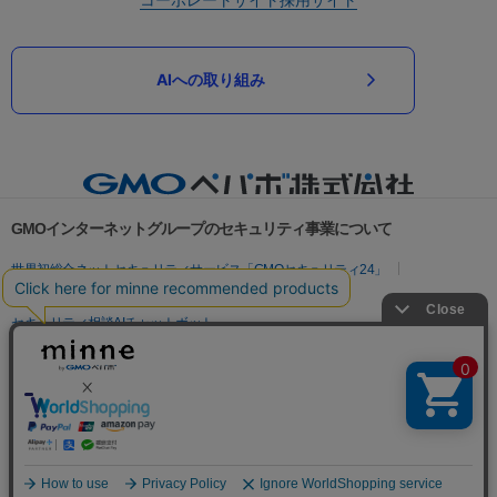
AIへの取り組み
GMOインターネットグループのセキュリティ事業について
世界初総合ネットセキュリティサービス「GMOセキュリティ24」
パスワード漏洩診断
Webサイトリスク診断
セキュリティ相談AIチャットボット
実在証明・盗聴対策
サイバー攻撃対策（GMOサイバーセキュリティ byイエラエ）
サイバー攻撃対策（GMO Flatt Security）
なりすまし対策
セキュリティ事業の軌跡