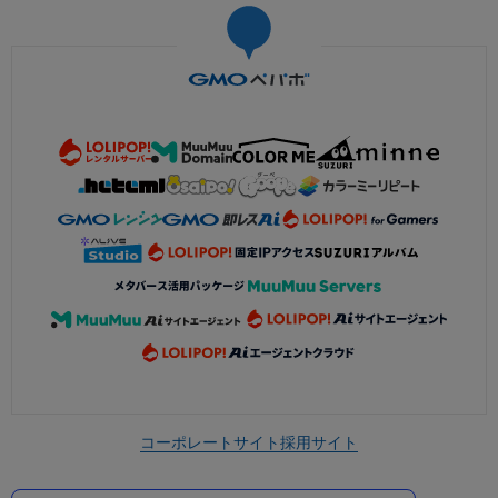
コーポレートサイト
採用サイト