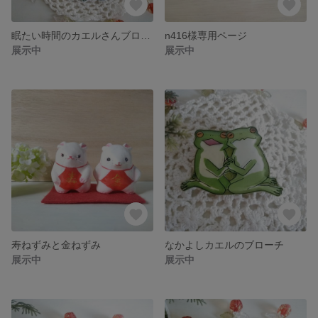
眠たい時間のカエルさんブローチ
n416様専用ページ
展示中
展示中
寿ねずみと金ねずみ
なかよしカエルのブローチ
展示中
展示中