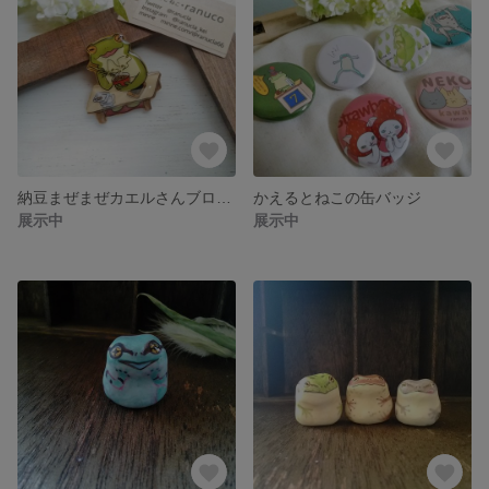
納豆まぜまぜカエルさんブローチ
かえるとねこの缶バッジ
展示中
展示中