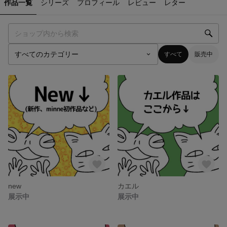
作品一覧
シリーズ
プロフィール
レビュー
レター
すべて
販売中
new
カエル
展示中
展示中