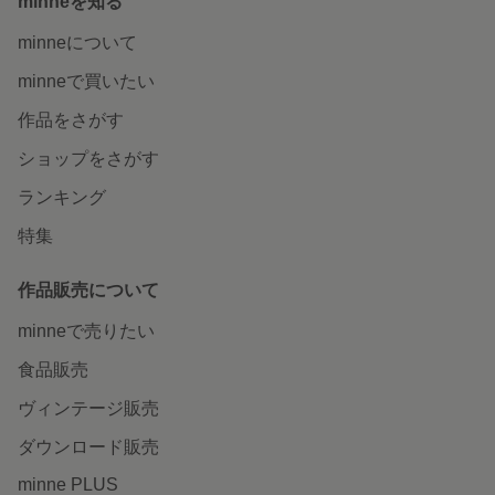
minneを知る
minneについて
minneで買いたい
作品をさがす
ショップをさがす
ランキング
特集
作品販売について
minneで売りたい
食品販売
ヴィンテージ販売
ダウンロード販売
minne PLUS