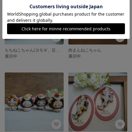
もちねこちゃん(ヨモギ、豆大福)
肉まんねこちゃん
展示中
展示中