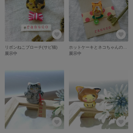
リボンねこブローチ(サビ猫)
ホットケーキとネコちゃんのブローチ
展示中
展示中