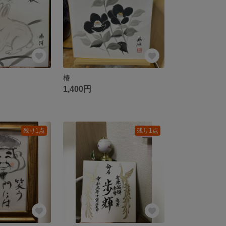
椿
1,400円
残り1点
残り1点