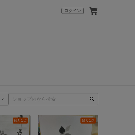
ログイン
残り1点
残り1点