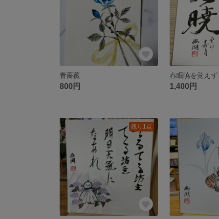
青薔薇
春眠暁を覚えず
800円
1,400円
残り1点