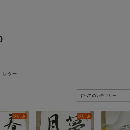
o
レター
残り1点
残り1点