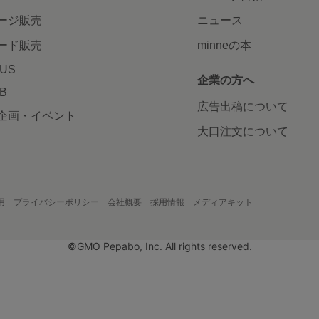
ージ販売
ニュース
ード販売
minneの本
LUS
企業の方へ
AB
広告出稿について
企画・イベント
大口注文について
用
プライバシーポリシー
会社概要
採用情報
メディアキット
©GMO Pepabo, Inc. All rights reserved.