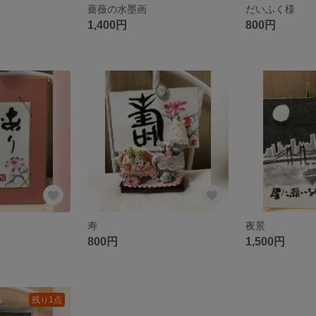
薔薇の水墨画
だいふく様
1,400円
800円
寿
夜景
800円
1,500円
残り1点