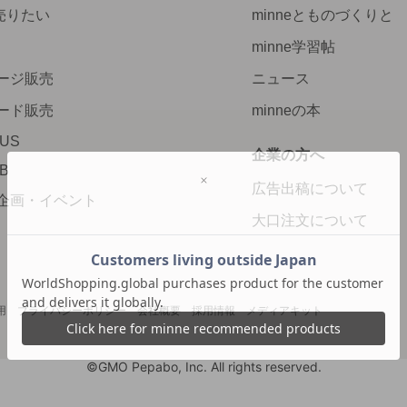
で売りたい
minneとものづくりと
minne学習帖
ージ販売
ニュース
ード販売
minneの本
LUS
企業の方へ
AB
広告出稿について
企画・イベント
大口注文について
用
プライバシーポリシー
会社概要
採用情報
メディアキット
©GMO Pepabo, Inc. All rights reserved.