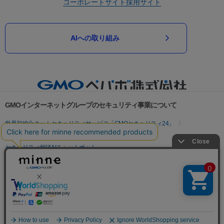
コーポレートサイト
採用サイト
AIへの取り組み
GMOインターネットグループのセキュリティ事業について
世界初総合ネットセキュリティサービス「GMOセキュリティ24」
パスワード漏洩診断
Webサイトリスク診断
セキュリティ相談AIチャットボット
実在証明・盗聴対策
サイバー攻撃対策（GMOサイバーセキュリティ byイエラエ）
サイバー攻撃対策（GMO Flatt Security）
なりすまし対策
セキュリティ事業の軌跡