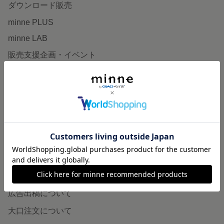
ダウンロード販売
minne PLUS
minne LAB
販売支援企画・イベント
読みもの
minneとものづくりと
minne学習帖
ニュース
minneの本
企業の方へ
広告出稿について
大口注文について