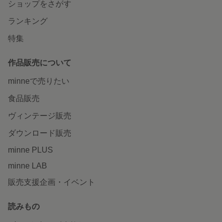
ショップをさがす
ランキング
特集
作品販売について
minneで売りたい
食品販売
ヴィンテージ販売
ダウンロード販売
minne PLUS
minne LAB
販売支援企画・イベント
読みもの