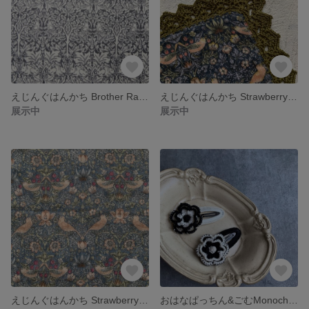
えじんぐはんかち Brother Rabbit "CHARCOAL"
えじんぐはんかち Strawberry Thief "NAVY"
展示中
展示中
えじんぐはんかち Strawberry Thief "BLUE"
おはなぱっちん&ごむMonochrome