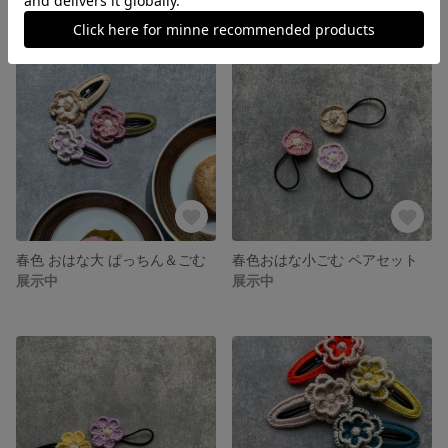
春色 おはな大 ぱっちん＆ごむ
春色おはな小ごむ ペアセット
展示中
展示中