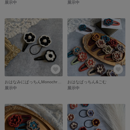
展示中
展示中
おはなみにぱっちんMonochrome
おはなぱっちん&ごむ
展示中
展示中