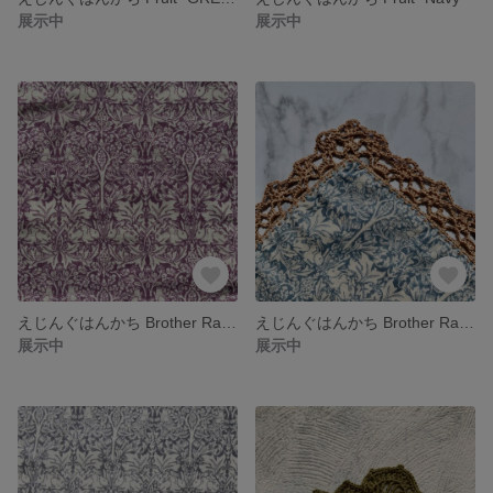
展示中
展示中
えじんぐはんかち Brother Rabbit "PURPLE"
えじんぐはんかち Brother Rabbit "BLUE"
展示中
展示中