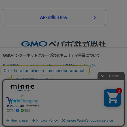
AIへの取り組み
GMOインターネットグループのセキュリティ事業について
世界初総合ネットセキュリティサービス「GMOセキュリティ24」
パスワード漏洩診断
Webサイトリスク診断
セキュリティ相談AIチャットボット
実在証明・盗聴対策
サイバー攻撃対策（GMOサイバーセキュリティ byイエラエ）
サイバー攻撃対策（GMO Flatt Security）
なりすまし対策
セキュリティ事業の軌跡