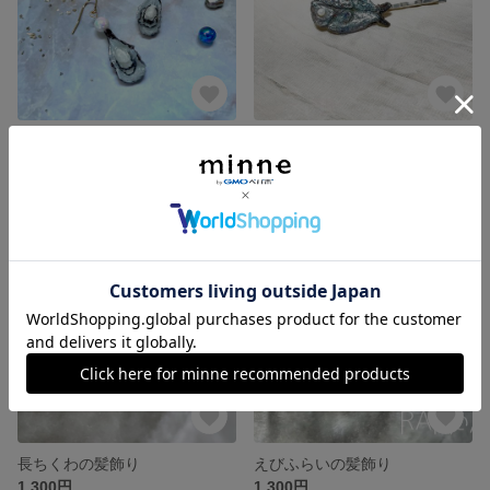
生牡蠣の耳飾り［ぱーる］
干物の髪飾り［Mしるばー］
1,800円
900円
残り1点
長ちくわの髪飾り
えびふらいの髪飾り
1,300円
1,300円