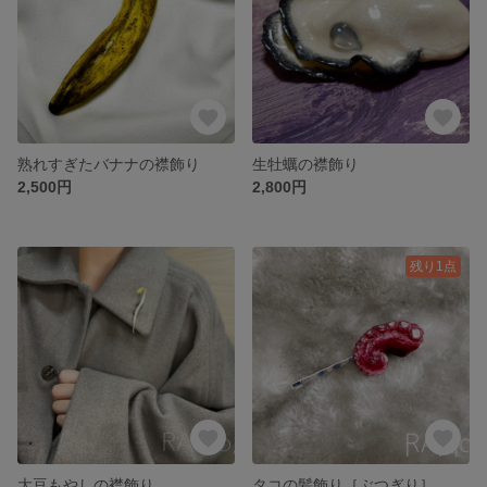
熟れすぎたバナナの襟飾り
生牡蠣の襟飾り
2,500円
2,800円
残り1点
大豆もやしの襟飾り
タコの髪飾り［ぶつぎり］