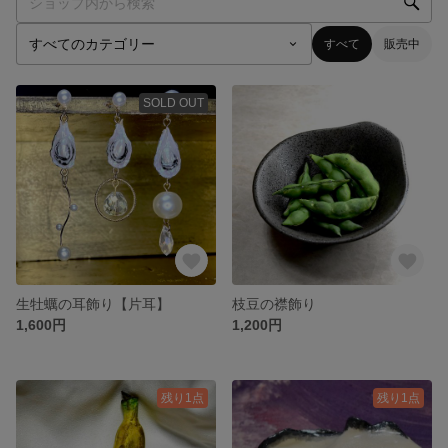
すべて
販売中
SOLD OUT
生牡蠣の耳飾り【片耳】
枝豆の襟飾り
1,600円
1,200円
残り1点
残り1点