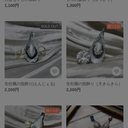
1,100円
1,300円
SOLD OUT
残り1点
生牡蠣の指飾り[えんじぇる]
生牡蠣の指飾り［大きらきら］
2,200円
2,200円
残り1点