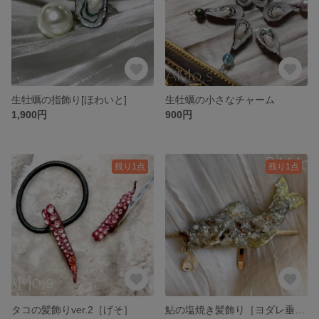
生牡蠣の指飾り[ほわいと]
生牡蠣の小さなチャーム
1,900円
900円
残り1点
残り1点
タコの髪飾りver.2［げそ］
鮎の塩焼き髪飾り［ヨダレ垂らしver.］