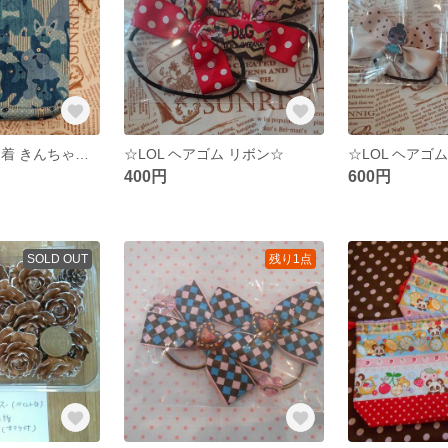
☆ブルドック 巾着 きんちゃく ポーチ 道具入れ☆
☆LOL ヘアゴム リボン☆
☆LOL ヘアゴ
400円
600円
SOLD OUT
残り1点