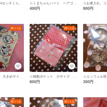
☆シダーローズ 4センチくらい いろいろセット リースづくりに☆
☆くまちゃんハート ヘアゴム リボン ☆
400円
800円
残り1点
残り1点
☆移動ポケット 大きめサイズ プリンセス ☆
☆移動ポケット 小サイズ ピンク ドット☆
☆エッフェル塔
800円
300円
残り1点
残り1点