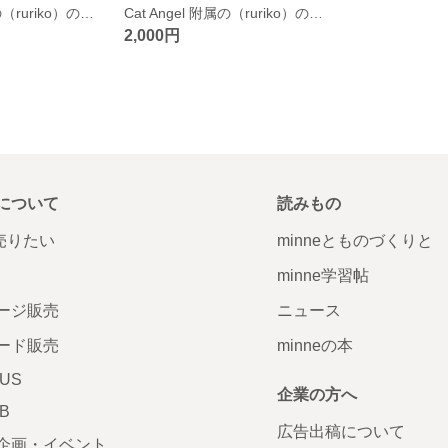
Cat Angel附属の（ruriko）のトートバッグ
Cat Angel 附属の（ruriko）のトートバッグ
2,000円
について
読みもの
で売りたい
minneとものづくりと
minne学習帖
ージ販売
ニュース
ード販売
minneの本
LUS
企業の方へ
AB
広告出稿について
企画・イベント