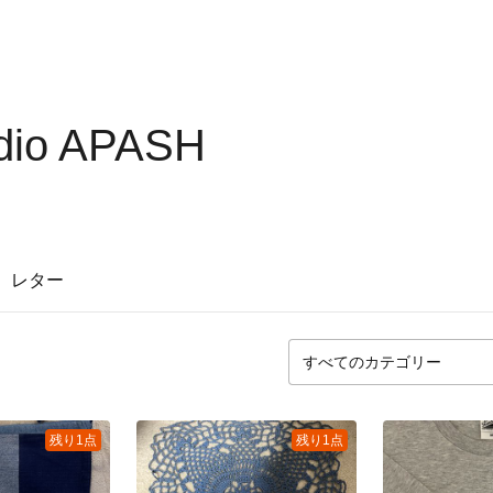
udio APASH
レター
残り1点
残り1点