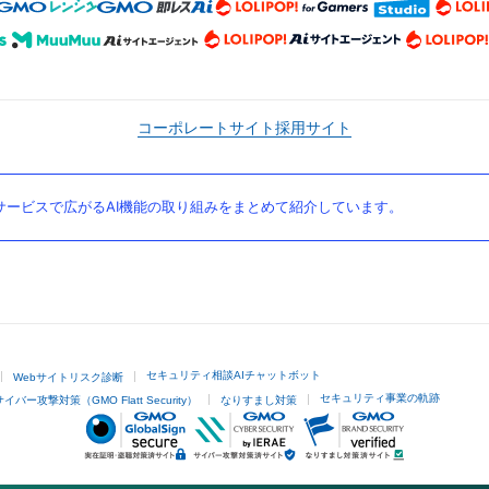
コーポレートサイト
採用サイト
ービスで広がるAI機能の取り組みをまとめて紹介しています。
セキュリティ相談AIチャットボット
Webサイトリスク診断
セキュリティ事業の軌跡
サイバー攻撃対策（GMO Flatt Security）
なりすまし対策